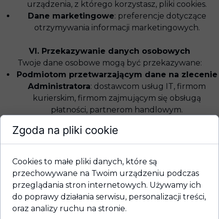
urządzenia, z którego korzystasz, pliki cookies.
Dane marketingowe
: preferencje dotyczące
otrzymywania informacji marketingowych.
VI. Przekazywanie danych osobowych
Twoje dane osobowe mogą być przekazywane:
Podmiotom przetwarzającym dane na zlecenie
Administratora
: dostawcom usług IT, firmom
kurierskim, firmom zajmującym się obsługą
płatności, partnerom handlowym.
Organom publicznym i instytucjom
: w zakresie i
Zgoda na pliki cookie
na zasadach określonych przez obowiązujące
przepisy prawa.
Cookies to małe pliki danych, które są
VII. Okres przechowywania danych
przechowywane na Twoim urządzeniu podczas
Twoje dane osobowe będą przechowywane przez
przeglądania stron internetowych. Używamy ich
okres niezbędny do realizacji celów, dla których zostały
do poprawy działania serwisu, personalizacji treści,
zebrane, w tym:
oraz analizy ruchu na stronie.
Przez okres trwania umowy oraz po jej zakończeniu