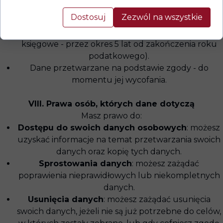
do momentu przedawnienia roszczeń wynikających
Dostosuj
Zezwól na wszystkie
z umowy.
Przez okres wymagany przepisami prawa (np. dane
księgowe - przez okres 5 lat od zakończenia roku
podatkowego).
Dane przetwarzane na podstawie zgody - do
momentu jej wycofania.
VIII. Prawa osób, których dane dotyczą
Masz prawo do:
Dostępu do swoich danych osobowych
: możesz
uzyskać informacje na temat przetwarzania swoich
danych oraz kopię tych danych.
Sprostowania danych
: możesz zażądać
poprawienia nieprawidłowych lub niekompletnych
danych.
Usunięcia danych
: możesz zażądać usunięcia
swoich danych, jeżeli nie są już potrzebne do celów,