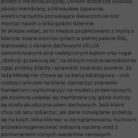
prosto z linii produkcyjnej, Dörken dostarcza wysokiej
jakości membrany, a Milwaukee zapewnia
elektronarzędzia pozwalające dekarzom skrócić
montaż nawet o kilka godzin dziennie.
W sklepie widać, że to miejsce projektowano z myślą o
kliencie: ściana wzorów rynien w pełnej palecie RAL,
stanowisko z oknami dachowymi VELUX
zamontowanymi pod realistycznym kątem oraz regał
„dotknij i przekonaj się”, na którym można samodzielnie
zgiąć próbkę blachy i sprawdzić twardość powłoki. Za
ladą Mikołaj nie chowa się za kartą katalogową – woli
rozłożyć arkusze na blacie, zaznaczyć poprawki
flamastrem i wytłumaczyć na modelu przekrojowym,
jak powinna układać się membrana czy gdzie kończy
się strefa akustyczna okien dachowych. Jeśli klient
chce od razu zobaczyć, jak dane rozwiązanie przełoży
się na koszt, kilka kliknięć w oprogramowaniu hurtowni
pozwala wygenerować wstępną wycenę wraz z
porównaniem różnych wariantów cenowych.