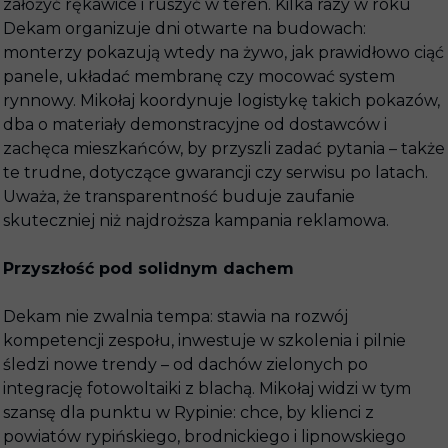
założyć rękawice i ruszyć w teren. Kilka razy w roku
Dekam organizuje dni otwarte na budowach:
monterzy pokazują wtedy na żywo, jak prawidłowo ciąć
panele, układać membranę czy mocować system
rynnowy. Mikołaj koordynuje logistykę takich pokazów,
dba o materiały demonstracyjne od dostawców i
zachęca mieszkańców, by przyszli zadać pytania – także
te trudne, dotyczące gwarancji czy serwisu po latach.
Uważa, że transparentność buduje zaufanie
skuteczniej niż najdroższa kampania reklamowa.
Przyszłość pod solidnym dachem
Dekam nie zwalnia tempa: stawia na rozwój
kompetencji zespołu, inwestuje w szkolenia i pilnie
śledzi nowe trendy – od dachów zielonych po
integrację fotowoltaiki z blachą. Mikołaj widzi w tym
szansę dla punktu w Rypinie: chce, by klienci z
powiatów rypińskiego, brodnickiego i lipnowskiego