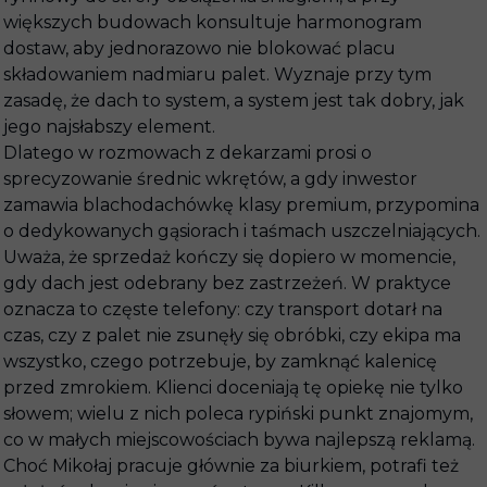
większych budowach konsultuje harmonogram
dostaw, aby jednorazowo nie blokować placu
składowaniem nadmiaru palet. Wyznaje przy tym
zasadę, że dach to system, a system jest tak dobry, jak
jego najsłabszy element.
Dlatego w rozmowach z dekarzami prosi o
sprecyzowanie średnic wkrętów, a gdy inwestor
zamawia blachodachówkę klasy premium, przypomina
o dedykowanych gąsiorach i taśmach uszczelniających.
Uważa, że sprzedaż kończy się dopiero w momencie,
gdy dach jest odebrany bez zastrzeżeń. W praktyce
oznacza to częste telefony: czy transport dotarł na
czas, czy z palet nie zsunęły się obróbki, czy ekipa ma
wszystko, czego potrzebuje, by zamknąć kalenicę
przed zmrokiem. Klienci doceniają tę opiekę nie tylko
słowem; wielu z nich poleca rypiński punkt znajomym,
co w małych miejscowościach bywa najlepszą reklamą.
Choć Mikołaj pracuje głównie za biurkiem, potrafi też