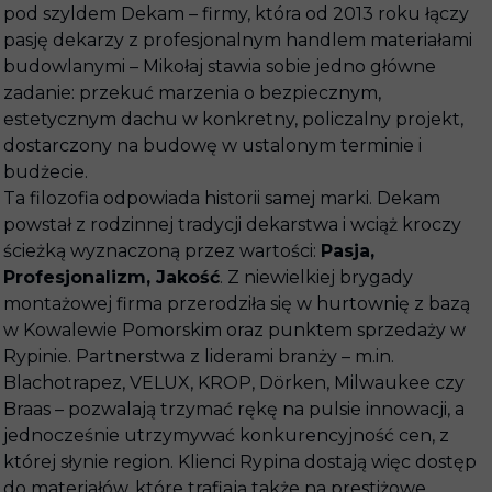
pod szyldem Dekam – firmy, która od 2013 roku łączy
pasję dekarzy z profesjonalnym handlem materiałami
budowlanymi – Mikołaj stawia sobie jedno główne
zadanie: przekuć marzenia o bezpiecznym,
estetycznym dachu w konkretny, policzalny projekt,
dostarczony na budowę w ustalonym terminie i
budżecie.
Ta filozofia odpowiada historii samej marki. Dekam
powstał z rodzinnej tradycji dekarstwa i wciąż kroczy
ścieżką wyznaczoną przez wartości:
Pasja,
Profesjonalizm, Jakość
. Z niewielkiej brygady
montażowej firma przerodziła się w hurtownię z bazą
w Kowalewie Pomorskim oraz punktem sprzedaży w
Rypinie. Partnerstwa z liderami branży – m.in.
Blachotrapez, VELUX, KROP, Dörken, Milwaukee czy
Braas – pozwalają trzymać rękę na pulsie innowacji, a
jednocześnie utrzymywać konkurencyjność cen, z
której słynie region. Klienci Rypina dostają więc dostęp
do materiałów, które trafiają także na prestiżowe