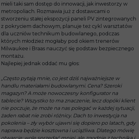
mieli taki sam dostęp do innowacji, jak inwestorzy w
metropoliach. Rozmawia już z dostawcami o
stworzeniu stałej ekspozycji paneli PV zintegrowanych
z pokryciem dachowym, planuje też cykl warsztatów
dla uczniów technikum budowlanego, podczas
których młodzież mogłaby pod okiem trenerów
Milwaukee i Braas nauczyć się podstaw bezpiecznego
montażu.
Najlepiej jednak oddać mu głos:
„Często pytają mnie, co jest dziś najważniejsze w
handlu materiałami budowlanymi. Cena? Szeroki
magazyn? A może nowoczesny konfigurator na
tablecie? Wszystko to ma znaczenie, lecz dopóki klient
nie poczuje, że może na nas polegać w każdej sytuacji,
żaden rabat nie zrobi różnicy. Dach to inwestycja na
pokolenia – zły wybór ujawni się dopiero po latach, gdy
naprawa będzie kosztowna i uciążliwa. Dlatego mówię
otwarcie: wolę sprzedać mniej, ale zgodnie z techniką i