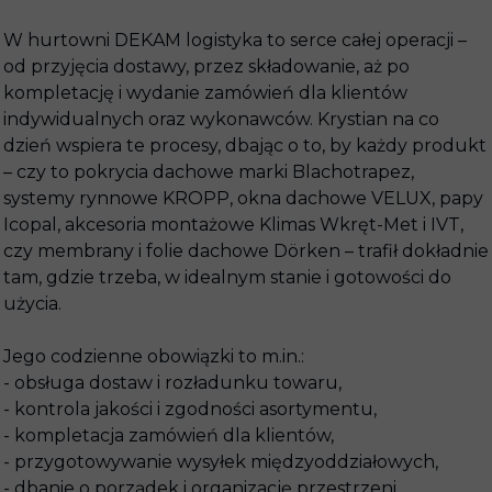
W hurtowni DEKAM logistyka to serce całej operacji –
od przyjęcia dostawy, przez składowanie, aż po
kompletację i wydanie zamówień dla klientów
indywidualnych oraz wykonawców. Krystian na co
dzień wspiera te procesy, dbając o to, by każdy produkt
– czy to pokrycia dachowe marki Blachotrapez,
systemy rynnowe KROPP, okna dachowe VELUX, papy
Icopal, akcesoria montażowe Klimas Wkręt-Met i IVT,
czy membrany i folie dachowe Dörken – trafił dokładnie
tam, gdzie trzeba, w idealnym stanie i gotowości do
użycia.
Jego codzienne obowiązki to m.in.:
- obsługa dostaw i rozładunku towaru,
- kontrola jakości i zgodności asortymentu,
- kompletacja zamówień dla klientów,
- przygotowywanie wysyłek międzyoddziałowych,
- dbanie o porządek i organizację przestrzeni