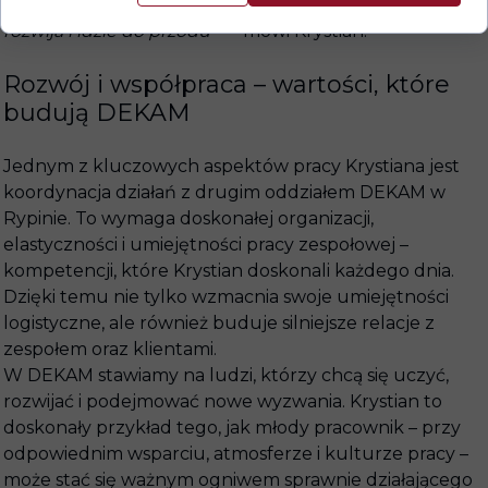
przyszłości. Lubię czuć, że jestem częścią czegoś, co się
rozwija i idzie do przodu
” — mówi Krystian.
Rozwój i współpraca – wartości, które
budują DEKAM
Jednym z kluczowych aspektów pracy Krystiana jest
koordynacja działań z drugim oddziałem DEKAM w
Rypinie. To wymaga doskonałej organizacji,
elastyczności i umiejętności pracy zespołowej –
kompetencji, które Krystian doskonali każdego dnia.
Dzięki temu nie tylko wzmacnia swoje umiejętności
logistyczne, ale również buduje silniejsze relacje z
zespołem oraz klientami.
W DEKAM stawiamy na ludzi, którzy chcą się uczyć,
rozwijać i podejmować nowe wyzwania. Krystian to
doskonały przykład tego, jak młody pracownik – przy
odpowiednim wsparciu, atmosferze i kulturze pracy –
może stać się ważnym ogniwem sprawnie działającego