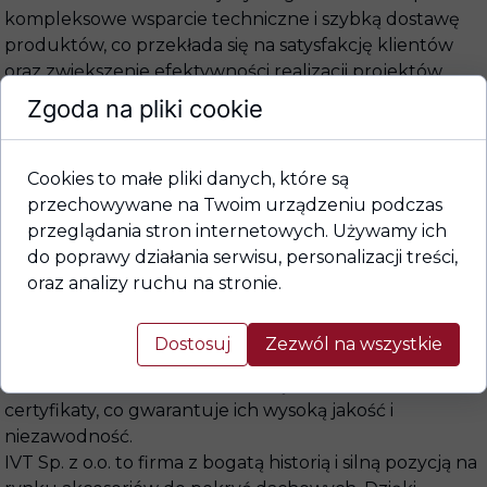
kompleksowe wsparcie techniczne i szybką dostawę
produktów, co przekłada się na satysfakcję klientów
oraz zwiększenie efektywności realizacji projektów
budowlanych.
Zgoda na pliki cookie
Produkty oferowane przez IVT można podzielić na
trzy główne kategorie: produkty do dachów
Cookies to małe pliki danych, które są
spadzistych, technika montażu i mocowań do dachów i
przechowywane na Twoim urządzeniu podczas
ścian oraz produkty do dachów płaskich. IVT zapewnia
przeglądania stron internetowych. Używamy ich
rozwiązania, które pomagają w rozwiązywaniu nawet
do poprawy działania serwisu, personalizacji treści,
najbardziej nietypowych problemów na dachach, co
oraz analizy ruchu na stronie.
czyni ją liderem w branży.
Dostosuj
Zezwól na wszystkie
Wszystkie oferowane produkty są zgodne z polskimi i
europejskimi normami, posiadają wymagane aprobaty i
certyfikaty, co gwarantuje ich wysoką jakość i
niezawodność.
IVT Sp. z o.o. to firma z bogatą historią i silną pozycją na