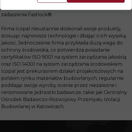
pap nowej generacji w Technologii Szybki Profil® SBS i
Technologii Szybki Syntan® SBS, a także lekkie
zadaszenia Fastlock®.
Firma Icopal nieustannie doskonali swoje produkty,
stosując najnowsze technologie i dbając o ich wysoką
jakość. Jednocześnie firma przykłada dużą wagę do
ochrony środowiska, co potwierdza posiadanie
certyfikatów ISO 9001 na system zarządzania jakością
oraz ISO 14001 na system zarządzania środowiskiem.
Icopal jest prekursorem działań projakościowych na
polskim rynku materiałów budowlanych, regularnie
poddając swoje wyroby ocenie przez niezależne i
renomowane jednostki badawcze, takie jak Centralny
Ośrodek Badawczo-Rozwojowy Przemysłu Izolacji
Budowlanej w Katowicach.