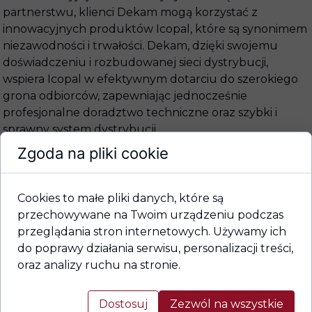
partnerstwu, klienci Dekam mogą korzystać z
innowacyjnych produktów Icopal, które są synonimem
niezawodności i trwałości. Dekam, dzięki swojemu
doświadczeniu i rozbudowanej sieci dystrybucji,
wspiera Icopal w efektywnym dotarciu do szerokiego
grona odbiorców, zapewniając jednocześnie
profesjonalne doradztwo techniczne oraz szybki i
sprawny system dystrybucji.
Zgoda na pliki cookie
Oferta Icopal obejmuje szeroki wachlarz materiałów
hydroizolacyjnych i termoizolacyjnych. Wśród nich
znajdują się nowoczesne rozwiązania, takie jak System
Cookies to małe pliki danych, które są
Bezpieczny Fundament Icopal, termoizolacja podłóg,
przechowywane na Twoim urządzeniu podczas
dachów i ścian, oraz System Fire Smart, zapewniający
przeglądania stron internetowych. Używamy ich
bezpieczeństwo przeciwpożarowe dachów.
do poprawy działania serwisu, personalizacji treści,
Kompleksowa oferta pokryć dachowych obejmuje
oraz analizy ruchu na stronie.
membrany paroprzepuszczalne, gonty bitumiczne,
płynne masy kauczukowo-bitumiczne Siplast, systemy
Dostosuj
Zezwól na wszystkie