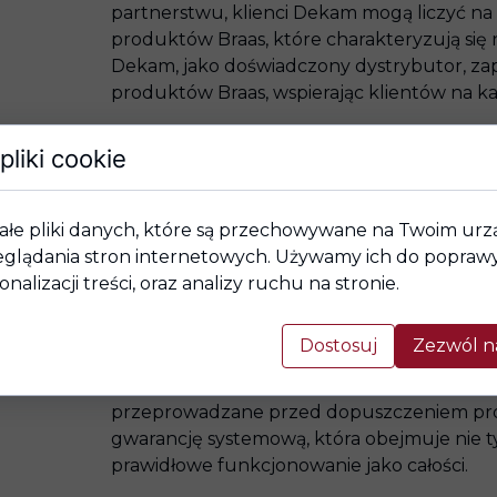
partnerstwu, klienci Dekam mogą liczyć n
produktów Braas, które charakteryzują się n
Dekam, jako doświadczony dystrybutor, za
produktów Braas, wspierając klientów na ka
Decydując się na markę Braas, klienci otrzym
pliki cookie
dachowe, ale kompletny system dachowy. 
oraz ceramiczne, dopasowane do nich elem
służących do prawidłowego wykończenia dac
ałe pliki danych, które są przechowywane na Twoim ur
akcesoria dachowe, systemy komunikacji i i
glądania stron internetowych. Używamy ich do poprawy 
być pewni, że ich dach będzie zintegrowany
onalizacji treści, oraz analizy ruchu na stronie.
technologicznie, zapewniając długotrwałą 
Dostosuj
Zezwól n
Wszystkie produkty Braas są w pełni kompat
zawarte w polskich i europejskich normach.
przeprowadzane przed dopuszczeniem prod
gwarancję systemową, która obejmuje nie ty
prawidłowe funkcjonowanie jako całości.