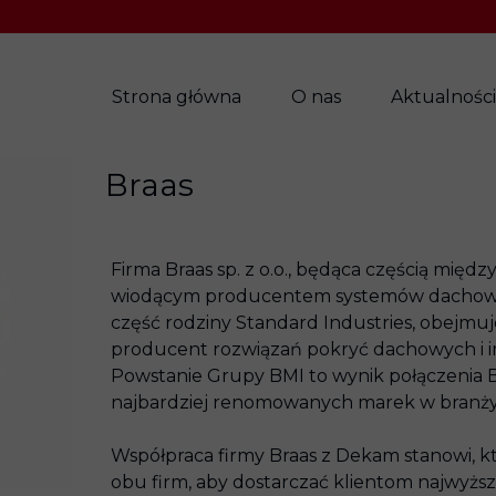
Strona główna
O nas
Aktualności
Braas
Firma Braas sp. z o.o., będąca częścią mi
wiodącym producentem systemów dachowyc
część rodziny Standard Industries, obejmuj
producent rozwiązań pokryć dachowych i 
Powstanie Grupy BMI to wynik połączenia Br
najbardziej renomowanych marek w branży
Współpraca firmy Braas z Dekam stanowi, k
obu firm, aby dostarczać klientom najwyższ