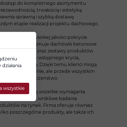
a dostęp do kompletnego asortymentu
iezawodnością, trwałością i estetyką.
pewnia sprawną i szybką dostawę
żdym etapie realizacji projektu dachowego.
ują nie tylko wysokiej jakości pokrycie
Oferta firmy obejmuje dachówki betonowe
enty kształtowe oraz zestawy produktów
hu, w tym folie wstępnego krycia,
ządzeniu
zolację termiczną. Dzięki temu klienci mogą
działania
 nie tylko wizualnie, ale przede wszystkim
ochronę i bezpieczeństwo.
a wszystkie
ybilne i spełniają wszelkie wymagania
 Potwierdzają to wnikliwe badania
uktów na rynek. Firma oferuje również
lko poszczególne produkty, ale także ich